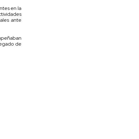
ntes en la
ctividades
nales ante
sempeñaban
 legado de