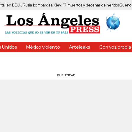
EEUU
Rusia bombardea Kiev: 17 muertos y decenas de heridos
Buenos Aires cri
 Unidos
México violento
Arteleaks
Con voz propia
PUBLICIDAD