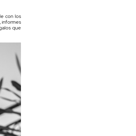
de con los
, informes
galos que