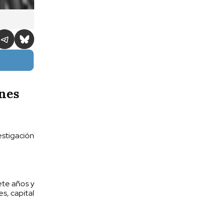
nes
estigación
ete años y
s, capital