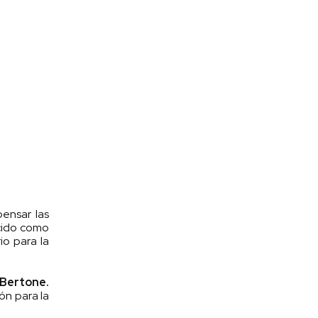
ensar las
cido como
io para la
 Bertone.
ón para la