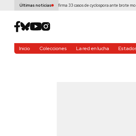
ng en México
México confirma 33 casos de cyclospora ante brote mortal en 
Últimas noticias
Inicio
Colecciones
La red en lucha
Estados