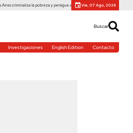
minaliza la pobreza y persigue a vendedores ambulantes
EEUU emite órdenes
Vie, 07 Ago, 2026
Buscar
Investigaciones
English Edition
Contacto