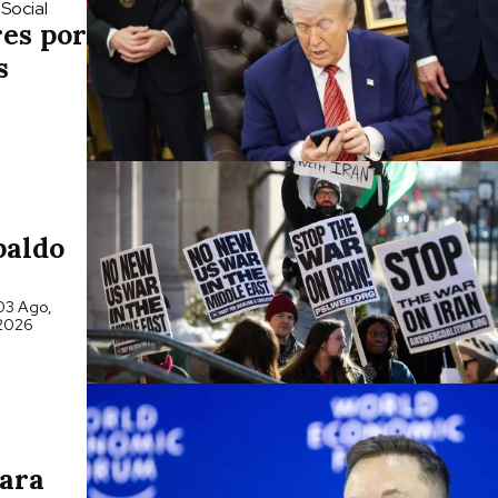
 Social
res por
s
paldo
03 Ago,
2026
para