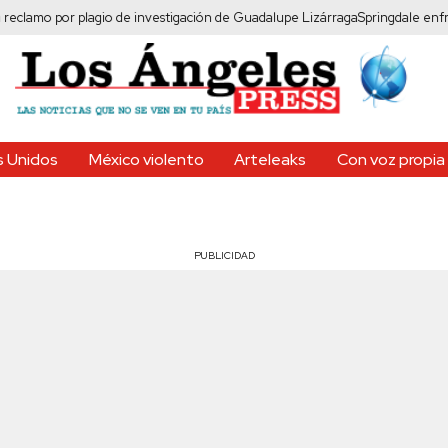
or plagio de investigación de Guadalupe Lizárraga
Springdale enfrenta prote
 Unidos
México violento
Arteleaks
Con voz propia
PUBLICIDAD