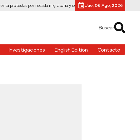
stas por redada migratoria y centro de datos
Mil menores migrantes permanec
Jue, 06 Ago, 2026
Buscar
Investigaciones
English Edition
Contacto