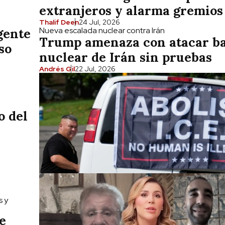
extranjeros y alarma gremios
Thalif Deen
24 Jul, 2026
Nueva escalada nuclear contra Irán
gente
Trump amenaza con atacar b
so
nuclear de Irán sin pruebas
Andrés Gil
22 Jul, 2026
o del
s y
e