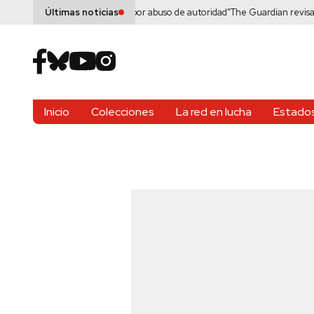
ndrade debe renunciar por abuso de autoridad"
The Guardian revisa reclamo p
Últimas noticias
Inicio
Colecciones
La red en lucha
Estados