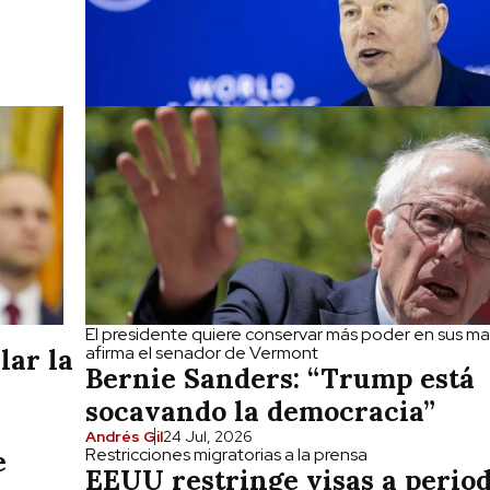
El presidente quiere conservar más poder en sus m
afirma el senador de Vermont
lar la
Bernie Sanders: “Trump está
socavando la democracia”
Andrés Gil
24 Jul, 2026
Restricciones migratorias a la prensa
e
EEUU restringe visas a period