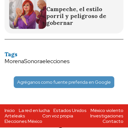
Campeche, el estilo
porril y peligroso de
gobernar
Tags
Morena
Sonora
elecciones
Agréganos como fuente preferida en Google
Inicio
La red en lucha
Estados Unidos
México violento
Arteleaks
Con voz propia
Investigaciones
Elecciones México
Contacto