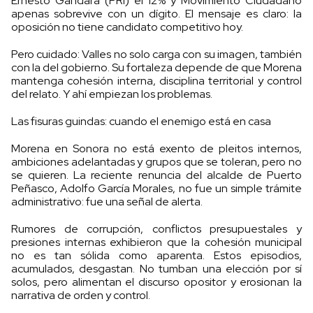
Ernesto Gándara (PRI) el 12% y Movimiento Ciudadano
apenas sobrevive con un dígito. El mensaje es claro: la
oposición no tiene candidato competitivo hoy.
Pero cuidado: Valles no solo carga con su imagen, también
con la del gobierno. Su fortaleza depende de que Morena
mantenga cohesión interna, disciplina territorial y control
del relato. Y ahí empiezan los problemas.
Las fisuras guindas: cuando el enemigo está en casa
Morena en Sonora no está exento de pleitos internos,
ambiciones adelantadas y grupos que se toleran, pero no
se quieren. La reciente renuncia del alcalde de Puerto
Peñasco, Adolfo García Morales, no fue un simple trámite
administrativo: fue una señal de alerta.
Rumores de corrupción, conflictos presupuestales y
presiones internas exhibieron que la cohesión municipal
no es tan sólida como aparenta. Estos episodios,
acumulados, desgastan. No tumban una elección por sí
solos, pero alimentan el discurso opositor y erosionan la
narrativa de orden y control.