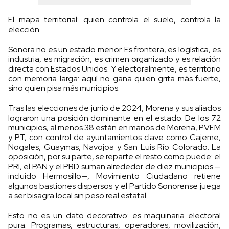
El mapa territorial: quien controla el suelo, controla la
elección
Sonora no es un estado menor. Es frontera, es logística, es
industria, es migración, es crimen organizado y es relación
directa con Estados Unidos. Y electoralmente, es territorio
con memoria larga: aquí no gana quien grita más fuerte,
sino quien pisa más municipios.
Tras las elecciones de junio de 2024, Morena y sus aliados
lograron una posición dominante en el estado. De los 72
municipios, al menos 38 están en manos de Morena, PVEM
y PT, con control de ayuntamientos clave como Cajeme,
Nogales, Guaymas, Navojoa y San Luis Río Colorado. La
oposición, por su parte, se reparte el resto como puede: el
PRI, el PAN y el PRD suman alrededor de diez municipios —
incluido Hermosillo—, Movimiento Ciudadano retiene
algunos bastiones dispersos y el Partido Sonorense juega
a ser bisagra local sin peso real estatal.
Esto no es un dato decorativo: es maquinaria electoral
pura. Programas, estructuras, operadores, movilización,