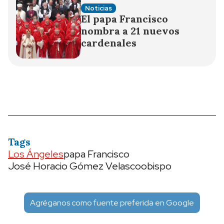
Noticias
El papa Francisco
nombra a 21 nuevos
cardenales
Tags
Los Ángeles
papa Francisco
José Horacio Gómez Velasco
obispo
Agréganos como fuente preferida en Google