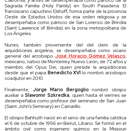
California, y antes se desempeñaba como párroco de la
Sagrada Familia (Holy Family) en South Pasadena. El
franciscano capuchino Elshoff, forma parte de la provincia
Oeste de Estados Unidos de esa orden religiosa y se
desempeñaba como párroco de San Lorenzo de Brindisi
(Saint Lawrence of Brindisi) en la zona metropolitana de
Los Ángeles.
Nunes, también proveniente del del clero de la
arquidiócesis angelina, se desempeñaba como vicario
general del arzobispo
José Horacio Gómez Velasco
,
mexicano, nativo de Monterrey, Nuevo León, de 72 años y
miembro del Opus Dei, quien preside la arquidiócesis
desde que el papa
Benedicto XVI
lo nombró arzobispo
coadjutor en 2010.
Finalmente,
Jorge Mario Bergoglio
nombró obispo
auxiliar a
Slawomir Szkredka
, quien hasta el viernes se
desempeñaba como profesor del seminario de San Juan
(Saint John’s Seminary) en Camarillo.
El obispo Bahhuth nació en el seno de una familia católica
el 6 de octubre de 1956 en Beirut, Libano. Se formó en el
ámbito civil como ingeniero químico en la Missouri