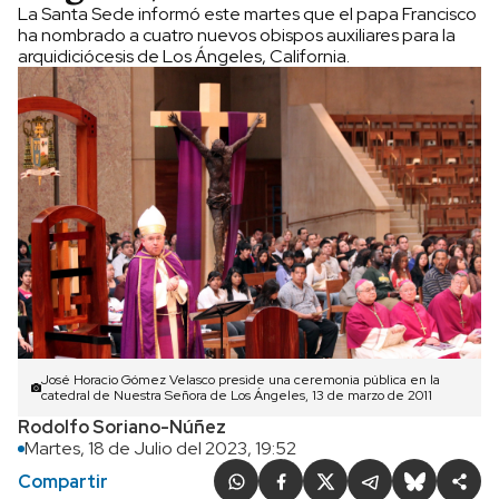
La Santa Sede informó este martes que el papa Francisco
ha nombrado a cuatro nuevos obispos auxiliares para la
arquidiciócesis de Los Ángeles, California.
José Horacio Gómez Velasco preside una ceremonia pública en la
catedral de Nuestra Señora de Los Ángeles, 13 de marzo de 2011
Rodolfo Soriano-Núñez
Martes, 18 de Julio del 2023, 19:52
Compartir