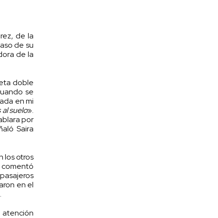
rez, de la
caso de su
dora de la
neta doble
“Cuando se
mada en mi
 al suelo
».
ablara por
ñaló Saira
n los otros
ez comentó
 pasajeros
jaron en el
.
u atención