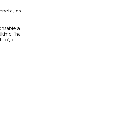
oneta, los
onsable al
ltimo “ha
co”, dijo,