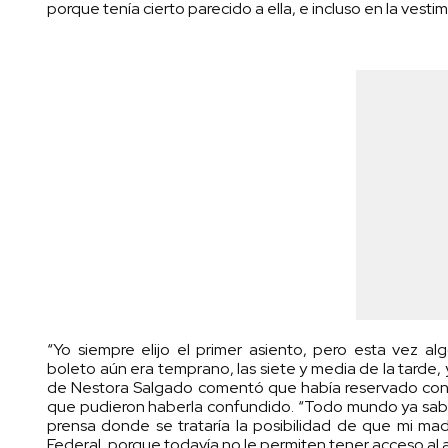
porque tenía cierto parecido a ella, e incluso en la vesti
“Yo siempre elijo el primer asiento, pero esta vez 
boleto aún era temprano, las siete y media de la tarde, y 
de Nestora Salgado comentó que había reservado con a
que pudieron haberla confundido. “Todo mundo ya sabí
prensa donde se trataría la posibilidad de que mi mad
Federal, porque todavía no le permiten tener acceso al a