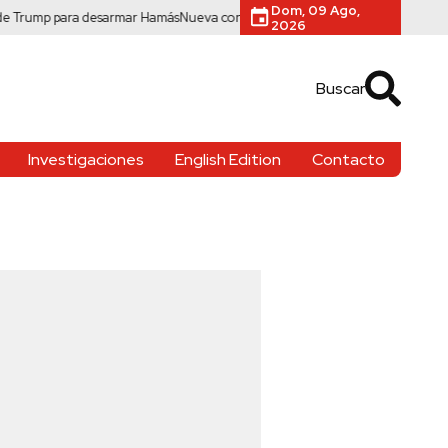
Dom, 09 Ago,
p para desarmar Hamás
Nueva condena a Meta por daños a menores: deberá 
2026
Buscar
Investigaciones
English Edition
Contacto