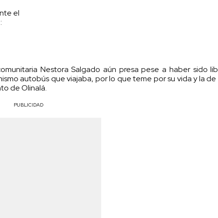
nte el
:
r comunitaria Nestora Salgado aún presa pese a haber sido l
ismo autobús que viajaba, por lo que teme por su vida y la de s
to de Olinalá.
PUBLICIDAD