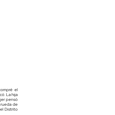
compré el
có. La hija
ujer pensó
a rueda de
l Distrito