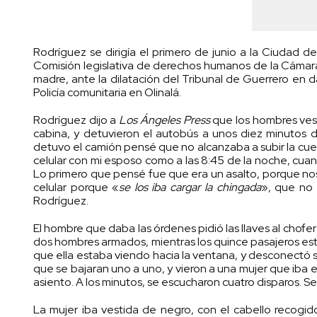
Rodríguez se dirigía el primero de junio a la Ciudad d
Comisión legislativa de derechos humanos de la Cámara
madre, ante la dilatación del Tribunal de Guerrero en d
Policía comunitaria en Olinalá.
Rodríguez dijo a
Los Ángeles Press
que los hombres vest
cabina, y detuvieron el autobús a unos diez minutos de
detuvo el camión pensé que no alcanzaba a subir la cu
celular con mi esposo como a las 8:45 de la noche, cuan
Lo primero que pensé fue que era un asalto, porque no
celular porque «
se los iba cargar la chingada
», que no 
Rodríguez.
El hombre que daba las órdenes pidió las llaves al chofer d
dos hombres armados, mientras los quince pasajeros e
que ella estaba viendo hacia la ventana, y desconectó 
que se bajaran uno a uno, y vieron a una mujer que iba en 
asiento. A los minutos, se escucharon cuatro disparos. Se
La mujer iba vestida de negro, con el cabello recogi