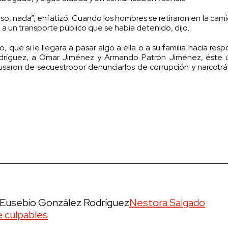
lso, nada”, enfatizó. Cuando los hombres se retiraron en la cami
 a un transporte público que se había detenido, dijo.
, que si le llegara a pasar algo a ella o a su familia hacía resp
odríguez, a Omar Jiménez y Armando Patrón Jiménez, éste ú
aron de secuestropor denunciarlos de corrupción y narcotráfi
Eusebio González Rodríguez
Nestora Salgado
e culpables