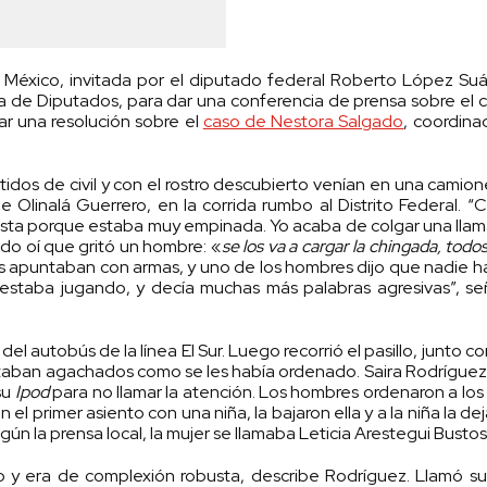
e México, invitada por el diputado federal Roberto López Suá
 de Diputados, para dar una conferencia de prensa sobre el 
ar una resolución sobre el
caso de Nestora Salgado
, coordina
idos de civil y con el rostro descubierto venían en una camio
 Olinalá Guerrero, en la corrida rumbo al Distrito Federal. 
esta porque estaba muy empinada. Yo acaba de colgar una lla
do oí que gritó un hombre: «
se los va a cargar la chingada, todos
s apuntaban con armas, y uno de los hombres dijo que nadie h
estaba jugando, y decía muchas más palabras agresivas”, se
el autobús de la línea El Sur. Luego recorrió el pasillo, junto co
staban agachados como se les había ordenado. Saira Rodrígu
su
Ipod
para no llamar la atención. Los hombres ordenaron a los
el primer asiento con una niña, la bajaron ella y a la niña la de
gún la prensa local, la mujer se llamaba Leticia Arestegui Bustos
do y era de complexión robusta, describe Rodríguez. Llamó s