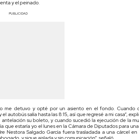
menta y el peinado.
PUBLICIDAD
algo me detuvo y opté por un asiento en el fondo. Cuando 
el autobús salía hasta las 8:15, así que regresé a mi casa”, expli
ntelación su boleto, y cuando sucedió la ejecución de la m
a que estaría yo el lunes en la Cámara de Diputados para un
re Nestora Salgado García fuera trasladada a una cárcel en e
bogado, y sigue aislada y sin comunicación”, señaló.