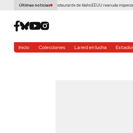
o del tiroteo masivo en restaurante de Idaho
EEUU reanuda inspecciones de 
Últimas noticias
Inicio
Colecciones
La red en lucha
Estados