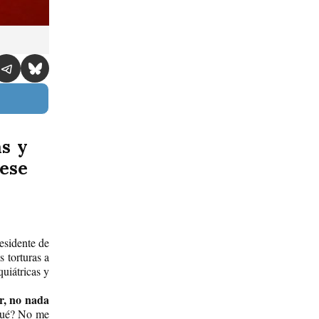
as y
ese
sidente de
s torturas a
quiátricas y
r, no nada
 qué? No me