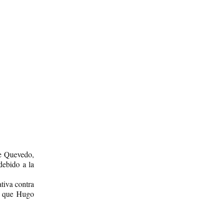
de Quevedo,
debido a la
tiva contra
er que Hugo