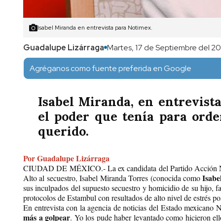
Isabel Miranda en entrevista para Notimex.
Guadalupe Lizárraga
Martes, 17 de Septiembre del 2019
Agréganos como fuente preferida en Google
Isabel Miranda, en entrevist
el poder que tenía para orde
querido.
Por Guadalupe Lizárraga
CIUDAD DE MÉXICO.- La ex candidata del Partido Acción Naci
Isabe
Alto al secuestro, Isabel Miranda Torres (conocida como
sus inculpados del supuesto secuestro y homicidio de su hijo, fa
protocolos de Estambul con resultados de alto nivel de estrés pos
En entrevista con la agencia de noticias del Estado mexicano 
más a golpear
. Yo los pude haber levantado como hicieron ell