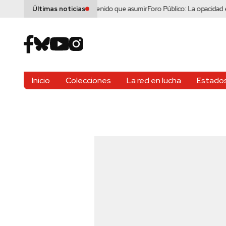
es: una deuda que han tenido que asumir
Foro Público: La opacidad en tiempos
Últimas noticias
Inicio
Colecciones
La red en lucha
Estados