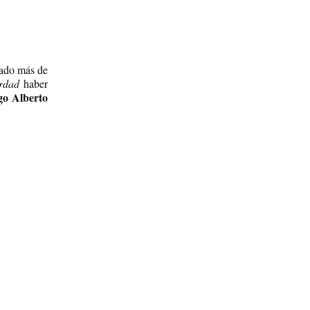
cado más de
rdad
haber
o Alberto