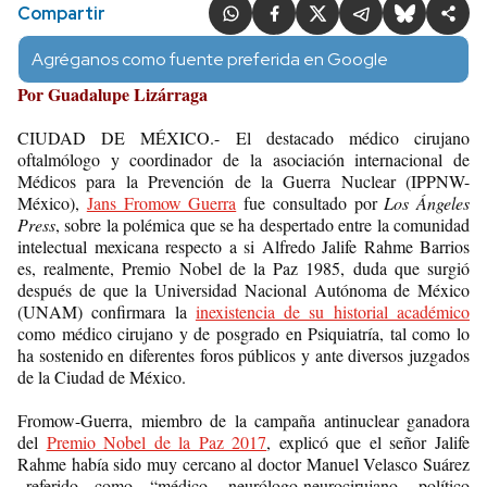
Compartir
Agréganos como fuente preferida en Google
Por Guadalupe Lizárraga
CIUDAD DE MÉXICO.- El destacado médico cirujano
oftalmólogo y coordinador de la asociación internacional de
Médicos para la Prevención de la Guerra Nuclear (IPPNW-
México),
Jans Fromow Guerra
fue consultado por
Los Ángeles
Press
, sobre la polémica que se ha despertado entre la comunidad
intelectual mexicana respecto a si Alfredo Jalife Rahme Barrios
es, realmente, Premio Nobel de la Paz 1985, duda que surgió
después de que la Universidad Nacional Autónoma de México
(UNAM) confirmara la
inexistencia de su historial académico
como médico cirujano y de posgrado en Psiquiatría, tal como lo
ha sostenido en diferentes foros públicos y ante diversos juzgados
de la Ciudad de México.
Fromow-Guerra, miembro de la campaña antinuclear ganadora
del
Premio Nobel de la Paz 2017
, explicó que el señor Jalife
Rahme había sido muy cercano al doctor Manuel Velasco Suárez
–referido como “médico, neurólogo-neurocirujano, político