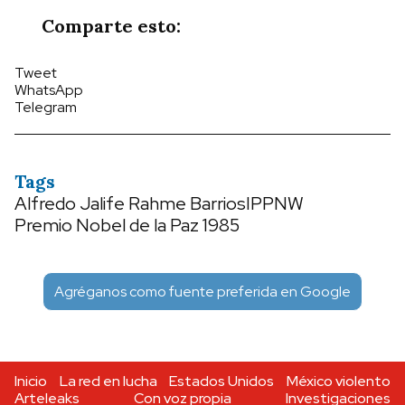
Comparte esto:
Tweet
WhatsApp
Telegram
Tags
Alfredo Jalife Rahme Barrios
IPPNW
Premio Nobel de la Paz 1985
Agréganos como fuente preferida en Google
Inicio
La red en lucha
Estados Unidos
México violento
Arteleaks
Con voz propia
Investigaciones