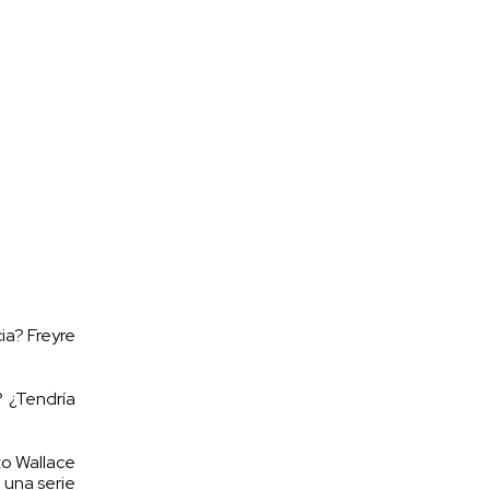
ia? Freyre
? ¿Tendría
to Wallace
 una serie