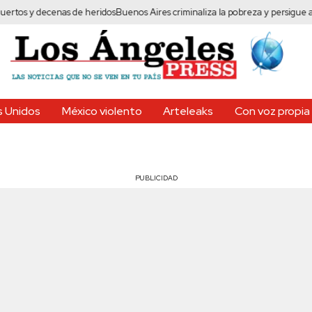
cenas de heridos
Buenos Aires criminaliza la pobreza y persigue a vendedo
 Unidos
México violento
Arteleaks
Con voz propia
PUBLICIDAD