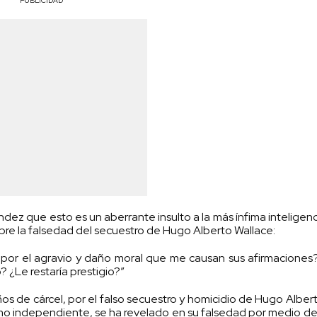
PUBLICIDAD
ez que esto es un aberrante insulto a la más ínfima inteligenc
re la falsedad del secuestro de Hugo Alberto Wallace:
a por el agravio y daño moral que me causan sus afirmaciones
 ¿Le restaría prestigio?”
años de cárcel, por el falso secuestro y homicidio de Hugo Alber
mo independiente, se ha revelado en su falsedad por medio de