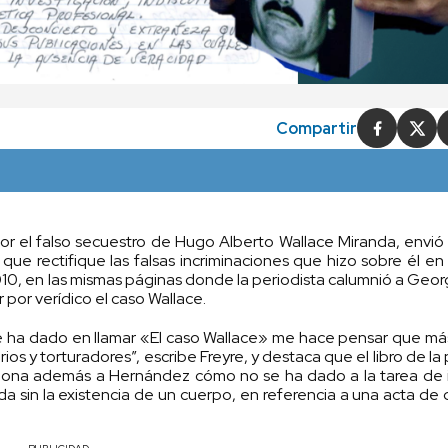
Compartir
r el falso secuestro de Hugo Alberto Wallace Miranda, envió
ue rectifique las falsas incriminaciones que hizo sobre él en s
2010, en las mismas páginas donde la periodista calumnió a Geo
por verídico el caso Wallace.
 se ha dado en llamar «El caso Wallace» me hace pensar que m
os y torturadores”, escribe Freyre, y destaca que el libro de la 
stiona además a Hernández cómo no se ha dado a la tarea de 
a sin la existencia de un cuerpo, en referencia a una acta de