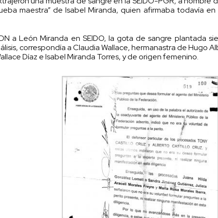
 extrajeron una muestra de sangre en la SEIDO-PGR, a nombre 
prueba maestra” de Isabel Miranda, quien afirmaba todavía e
ADN a León Miranda en SEIDO, la gota de sangre plantada si
álisis, correspondía a Claudia Wallace, hermanastra de Hugo Al
llace Díaz e Isabel Miranda Torres, y de origen femenino.