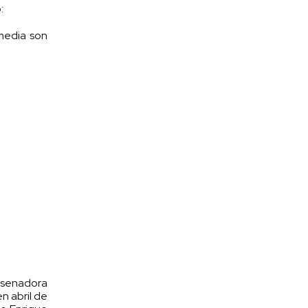
:
media son
 senadora
en abril de