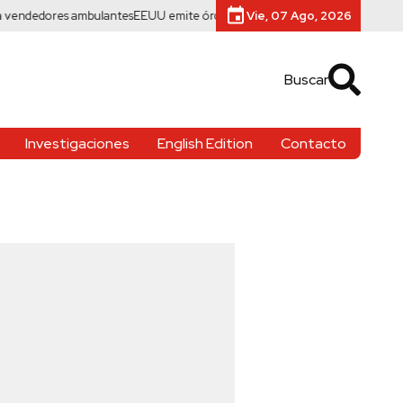
res ambulantes
EEUU emite órdenes de arresto contra gobernadores y líder
Vie, 07 Ago, 2026
Buscar
Investigaciones
English Edition
Contacto