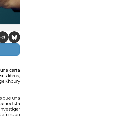
 una carta
us libros,
rge Khoury
ás que una
periodista
investigar
 defunción