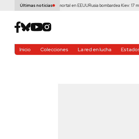
yclospora ante brote mortal en EEUU
Rusia bombardea Kiev: 17 muertos y de
Últimas noticias
Inicio
Colecciones
La red en lucha
Estados