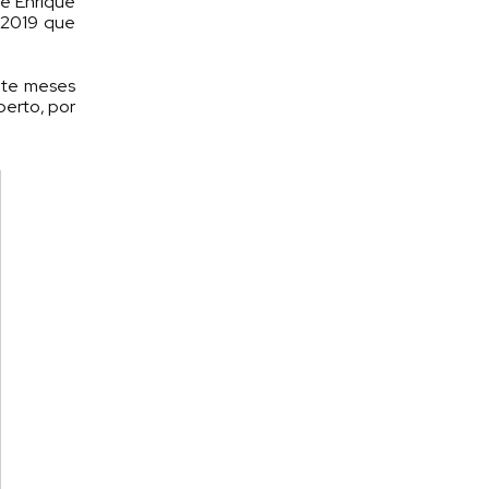
de Enrique
n 2019 que
ete meses
berto, por