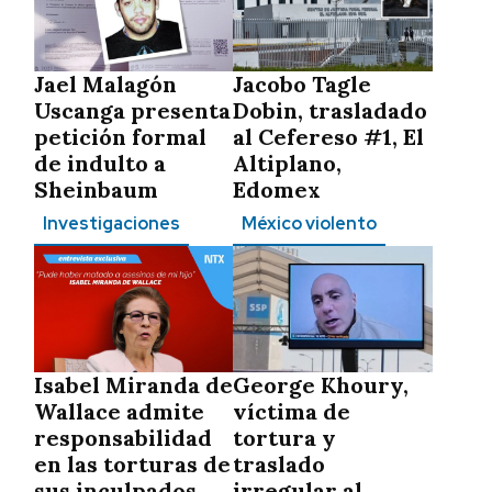
Jael Malagón
Jacobo Tagle
Uscanga presenta
Dobin, trasladado
petición formal
al Cefereso #1, El
de indulto a
Altiplano,
Sheinbaum
Edomex
Investigaciones
México violento
Isabel Miranda de
George Khoury,
Wallace admite
víctima de
responsabilidad
tortura y
en las torturas de
traslado
sus inculpados
irregular al