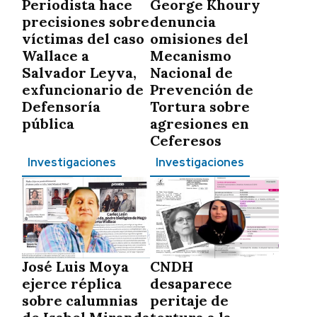
Periodista hace
George Khoury
precisiones sobre
denuncia
víctimas del caso
omisiones del
Wallace a
Mecanismo
Salvador Leyva,
Nacional de
exfuncionario de
Prevención de
Defensoría
Tortura sobre
pública
agresiones en
Ceferesos
Investigaciones
Investigaciones
José Luis Moya
CNDH
ejerce réplica
desaparece
sobre calumnias
peritaje de