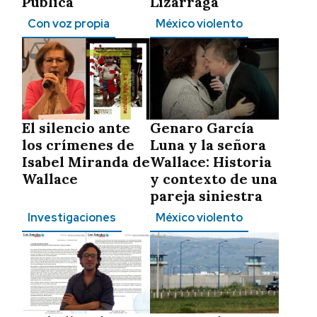
Pública
Lizárraga
Con voz propia
México violento
El silencio ante
Genaro García
los crímenes de
Luna y la señora
Isabel Miranda de
Wallace: Historia
Wallace
y contexto de una
pareja siniestra
Investigaciones
México violento