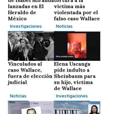
de Isabel Miranda
tortura a la
lanzadas en El
víctima más
Heraldo de
violentada por el
México
falso caso Wallace
Investigaciones
Noticias
Vinculados al
Elena Uscanga
caso Wallace,
pide indulto a
fuera de elección
Sheinbaum para
judicial
su hijo, víctima
de Wallace
Noticias
Investigaciones