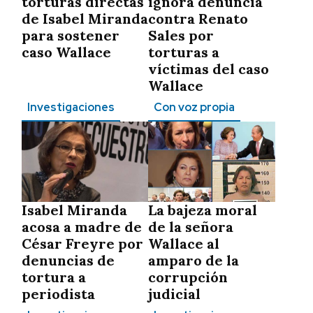
torturas directas
ignora denuncia
de Isabel Miranda
contra Renato
para sostener
Sales por
caso Wallace
torturas a
víctimas del caso
Wallace
Investigaciones
Con voz propia
Isabel Miranda
La bajeza moral
acosa a madre de
de la señora
César Freyre por
Wallace al
denuncias de
amparo de la
tortura a
corrupción
periodista
judicial