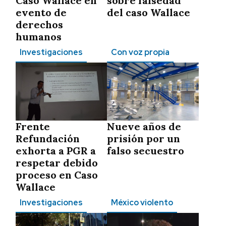
Caso Wallace en
sobre falsedad
evento de
del caso Wallace
derechos
humanos
Investigaciones
Con voz propia
Frente
Nueve años de
Refundación
prisión por un
exhorta a PGR a
falso secuestro
respetar debido
proceso en Caso
Wallace
Investigaciones
México violento