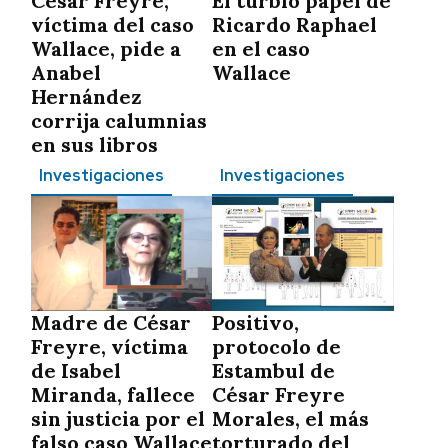
César Freyre,
El turbio papel de
víctima del caso
Ricardo Raphael
Wallace, pide a
en el caso
Anabel
Wallace
Hernández
corrija calumnias
en sus libros
Investigaciones
Investigaciones
Madre de César
Positivo,
Freyre, víctima
protocolo de
de Isabel
Estambul de
Miranda, fallece
César Freyre
sin justicia por el
Morales, el más
falso caso Wallace
torturado del