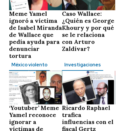
Meme Yamel
Caso Wallace:
ignoró a víctima
¿Quién es George
de Isabel Miranda
Khoury y por qué
de Wallace que
se le relaciona
pedía ayuda para
con Arturo
denunciar
Zaldívar?
tortura
México violento
Investigaciones
‘Youtuber’ Meme
Ricardo Raphael
Yamel reconoce
trafica
ignorar a
influencias con el
víctimas de
fiscal Gertz