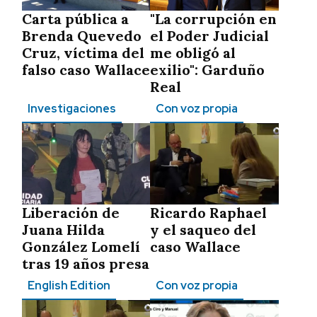
Carta pública a
"La corrupción en
Brenda Quevedo
el Poder Judicial
Cruz, víctima del
me obligó al
falso caso Wallace
exilio": Garduño
Real
Investigaciones
Con voz propia
Liberación de
Ricardo Raphael
Juana Hilda
y el saqueo del
González Lomelí
caso Wallace
tras 19 años presa
English Edition
Con voz propia