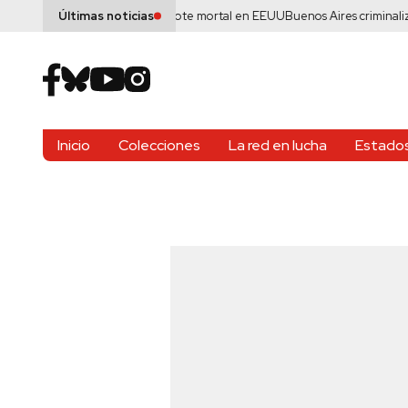
s de cyclospora ante brote mortal en EEUU
Buenos Aires criminaliza la pob
Últimas noticias
Inicio
Colecciones
La red en lucha
Estados