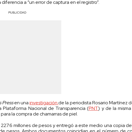
diferencia a “un error de captura en el registro”.
PUBLICIDAD
 Press
en una
investigación
de la periodista Rosario Martínez d
a Plataforma Nacional de Transparencia (
PNT
) y de la mism
 para la compra de chamarras de piel.
 de 227.6 millones de pesos y entregó a este medio una copia de
s de pesos. Ambos documentos coincidían en el número de con