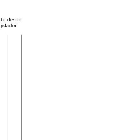
nte desde
islador.