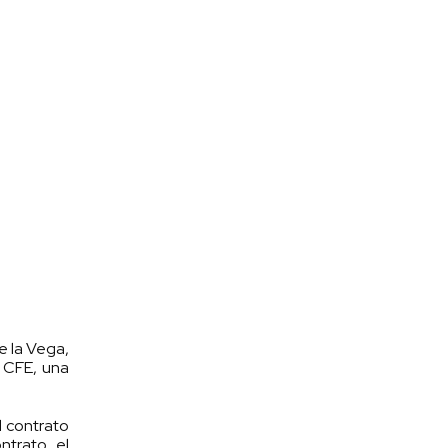
e la Vega,
a CFE, una
l contrato
trato, el