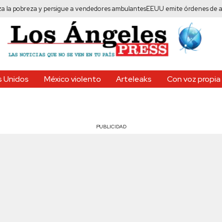
reza y persigue a vendedores ambulantes
EEUU emite órdenes de arresto con
 Unidos
México violento
Arteleaks
Con voz propia
PUBLICIDAD