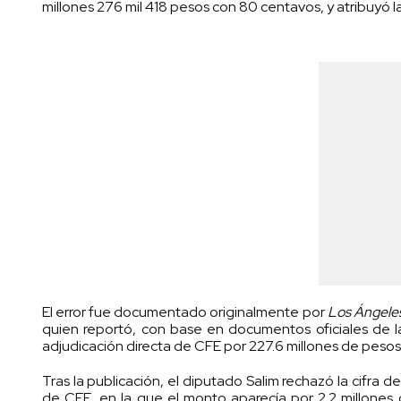
millones 276 mil 418 pesos con 80 centavos, y atribuyó la 
El error fue documentado originalmente por
Los Ángeles
quien reportó, con base en documentos oficiales de l
adjudicación directa de CFE por 227.6 millones de pesos
Tras la publicación, el diputado Salim rechazó la cifra
de CFE, en la que el monto aparecía por 2.2 millone