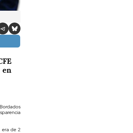
 CFE
 en
n Bordados
nsparencia
 era de 2