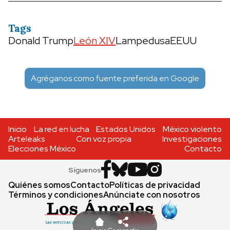
Tags
Donald Trump
León XIV
Lampedusa
EEUU
Agréganos como fuente preferida en Google
Inicio
La red en lucha
Estados Unidos
México violento
Arteleaks
Con voz propia
Investigaciones
Elecciones México
Contacto
Síguenos
Quiénes somos
Contacto
Políticas de privacidad
Términos y condiciones
Anúnciate con nosotros