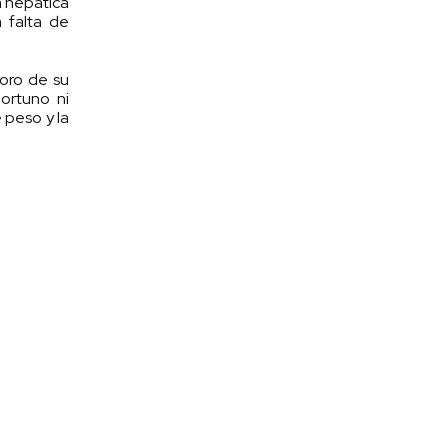
a hepática
a falta de
ioro de su
ortuno ni
 peso y la