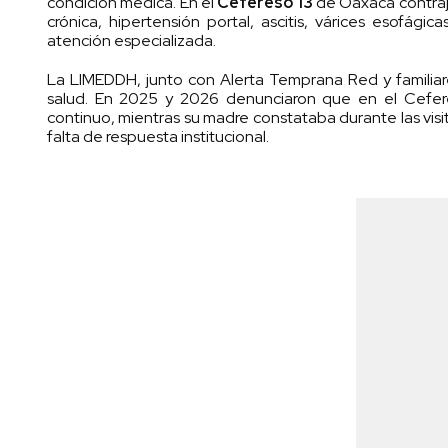
condición médica. En el
Cefereso 13
de Oaxaca contrajo 
crónica, hipertensión portal, ascitis, várices esofág
atención especializada.
La LIMEDDH, junto con Alerta Temprana Red y familiare
salud. En 2025 y 2026 denunciaron que en el Cefer
continuo, mientras su madre constataba durante las visitas
falta de respuesta institucional.