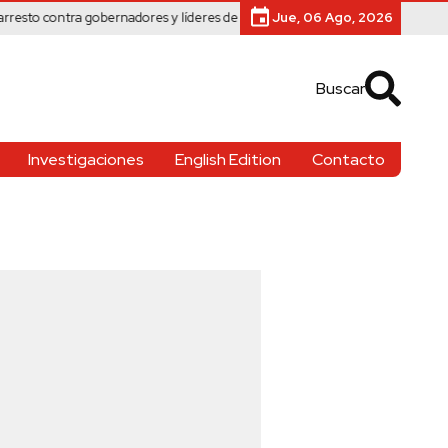
ntra gobernadores y líderes de Morena
Sheinbaum recurre al pasado para jus
Jue, 06 Ago, 2026
Buscar
Investigaciones
English Edition
Contacto