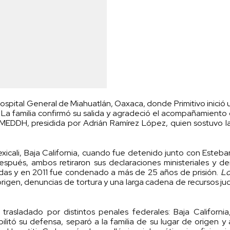
pital General de Miahuatlán, Oaxaca, donde Primitivo inició
 La familia confirmó su salida y agradeció el acompañamiento 
MEDDH, presidida por Adrián Ramírez López, quien sostuvo l
icali, Baja California, cuando fue detenido junto con Esteb
spués, ambos retiraron sus declaraciones ministeriales y d
iadas y en 2011 fue condenado a más de 25 años de prisión.
Lo
igen, denuncias de tortura y una larga cadena de recursos judi
asladado por distintos penales federales: Baja California
litó su defensa, separó a la familia de su lugar de origen y