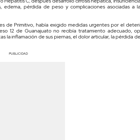
Hepatitis C; después desarrolló cirrosis hepática, insuficienci
icas, edema, pérdida de peso y complicaciones asociadas a l
s de Primitivo, había exigido medidas urgentes por el deter
eso 12 de Guanajuato no recibía tratamiento adecuado, op
 la inflamación de sus piernas, el dolor articular, la pérdida de
PUBLICIDAD