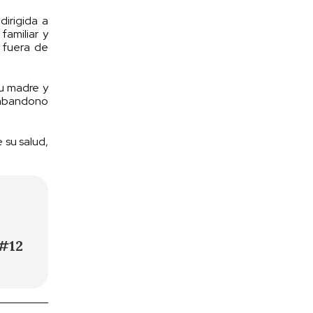
dirigida a
familiar y
n fuera de
su madre y
l abandono
e su salud,
 #12