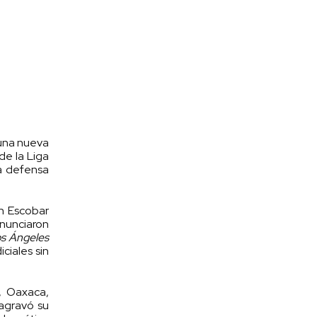
 una nueva
de la Liga
a defensa
an Escobar
enunciaron
s Ángeles
ciales sin
, Oaxaca,
 agravó su