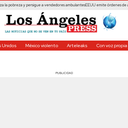
reza y persigue a vendedores ambulantes
EEUU emite órdenes de arresto co
 Unidos
México violento
Arteleaks
Con voz propia
PUBLICIDAD