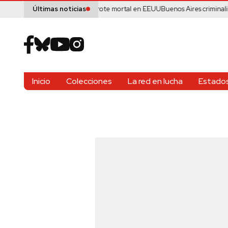
os de cyclospora ante brote mortal en EEUU
Buenos Aires criminaliza la pob
Últimas noticias
Inicio
Colecciones
La red en lucha
Estados