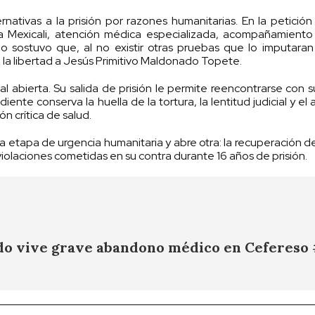
rnativas a la prisión por razones humanitarias. En la petición 
a Mexicali, atención médica especializada, acompañamiento 
mo sostuvo que, al no existir otras pruebas que lo imputara
la libertad a Jesús Primitivo Maldonado Topete.
nal abierta. Su salida de prisión le permite reencontrarse con 
iente conserva la huella de la tortura, la lentitud judicial y e
n crítica de salud.
 una etapa de urgencia humanitaria y abre otra: la recuperación d
violaciones cometidas en su contra durante 16 años de prisión.
do vive grave abandono médico en Cefereso