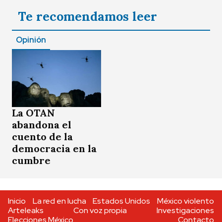
Te recomendamos leer
Opinión
La OTAN
abandona el
cuento de la
democracia en la
cumbre
Inicio
La red en lucha
Estados Unidos
México violento
Arteleaks
Con voz propia
Investigaciones
Elecciones México
Contacto