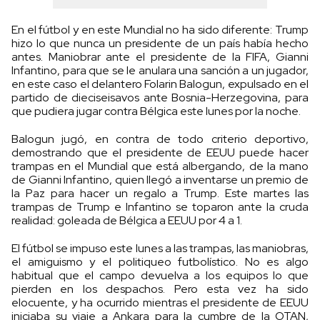
En el fútbol y en este Mundial no ha sido diferente: Trump
hizo lo que nunca un presidente de un país había hecho
antes. Maniobrar ante el presidente de la FIFA, Gianni
Infantino, para que se le anulara una sanción a un jugador,
en este caso el delantero Folarin Balogun, expulsado en el
partido de dieciseisavos ante Bosnia-Herzegovina, para
que pudiera jugar contra Bélgica este lunes por la noche.
Balogun jugó, en contra de todo criterio deportivo,
demostrando que el presidente de EEUU puede hacer
trampas en el Mundial que está albergando, de la mano
de Gianni Infantino, quien llegó a inventarse un premio de
la Paz para hacer un regalo a Trump. Este martes las
trampas de Trump e Infantino se toparon ante la cruda
realidad: goleada de Bélgica a EEUU por 4 a 1.
El fútbol se impuso este lunes a las trampas, las maniobras,
el amiguismo y el politiqueo futbolístico. No es algo
habitual que el campo devuelva a los equipos lo que
pierden en los despachos. Pero esta vez ha sido
elocuente, y ha ocurrido mientras el presidente de EEUU
iniciaba su viaje a Ankara para la cumbre de la OTAN,