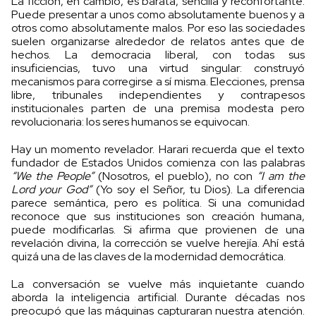
La ficción, en cambio, es barata, sencilla y reconfortante.
Puede presentar a unos como absolutamente buenos y a
otros como absolutamente malos. Por eso las sociedades
suelen organizarse alrededor de relatos antes que de
hechos. La democracia liberal, con todas sus
insuficiencias, tuvo una virtud singular: construyó
mecanismos para corregirse a sí misma. Elecciones, prensa
libre, tribunales independientes y contrapesos
institucionales parten de una premisa modesta pero
revolucionaria: los seres humanos se equivocan.
Hay un momento revelador. Harari recuerda que el texto
fundador de Estados Unidos comienza con las palabras
“We the People”
(Nosotros, el pueblo), no con
“I am the
Lord your God”
(Yo soy el Señor, tu Dios). La diferencia
parece semántica, pero es política. Si una comunidad
reconoce que sus instituciones son creación humana,
puede modificarlas. Si afirma que provienen de una
revelación divina, la corrección se vuelve herejía. Ahí está
quizá una de las claves de la modernidad democrática.
La conversación se vuelve más inquietante cuando
aborda la inteligencia artificial. Durante décadas nos
preocupó que las máquinas capturaran nuestra atención.