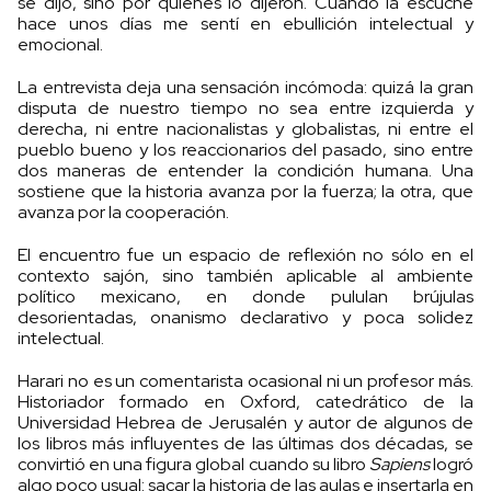
se dijo, sino por quiénes lo dijeron. Cuando la escuché
hace unos días me sentí en ebullición intelectual y
emocional.
La entrevista deja una sensación incómoda: quizá la gran
disputa de nuestro tiempo no sea entre izquierda y
derecha, ni entre nacionalistas y globalistas, ni entre el
pueblo bueno y los reaccionarios del pasado, sino entre
dos maneras de entender la condición humana. Una
sostiene que la historia avanza por la fuerza; la otra, que
avanza por la cooperación.
El encuentro fue un espacio de reflexión no sólo en el
contexto sajón, sino también aplicable al ambiente
político mexicano, en donde pululan brújulas
desorientadas, onanismo declarativo y poca solidez
intelectual.
Harari no es un comentarista ocasional ni un profesor más.
Historiador formado en Oxford, catedrático de la
Universidad Hebrea de Jerusalén y autor de algunos de
los libros más influyentes de las últimas dos décadas, se
convirtió en una figura global cuando su libro
Sapiens
logró
algo poco usual: sacar la historia de las aulas e insertarla en