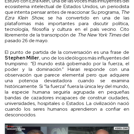
Estuvo con Ezra Klein, una de las voces más influyentes del
ecosistema intelectual de Estados Unidos, un periodista
que intenta pensar antes de reaccionar. Su programa,
The
Ezra Klein Show
, se ha convertido en una de las
plataformas más importantes para discutir política,
tecnología, filosofía y cultura en el país vecino. Cito
libremente de la transcripción de
The New York Times
del
pasado 26 de mayo.
El punto de partida de la conversación es una frase de
Stephen Miller
, uno de los ideólogos más influyentes del
trumpismo: “El mundo está gobernado por la fuerza, el
poder y la dominación.” Harari responde con una
observación que parece elemental pero que adquiere
una potencia devastadora cuando se examina
históricamente. Si “la fuerza” fuera la única ley del mundo,
la especie humana seguiría agrupada en pequeñas
bandas de cazadores incapaces de construir ciudades,
universidades, hospitales o Estados. La civilización nació
cuando los seres humanos aprendieron a confiar en
desconocidos.