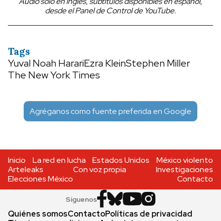
Audio sólo en inglés, subtítulos disponibles en español,
desde el Panel de Control de YouTube.
Tags
Yuval Noah Harari
Ezra Klein
Stephen Miller
The New York Times
Agréganos como fuente preferida en Google
Inicio
La red en lucha
Estados Unidos
México violento
Arteleaks
Con voz propia
Investigaciones
Elecciones México
Contacto
Síguenos
Quiénes somos
Contacto
Políticas de privacidad