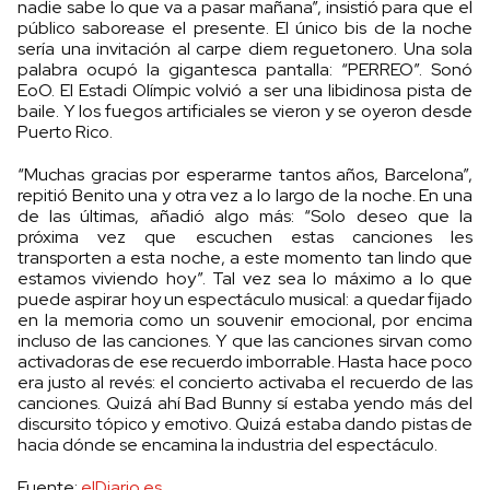
nadie sabe lo que va a pasar mañana”, insistió para que el
público saborease el presente. El único bis de la noche
sería una invitación al carpe diem reguetonero. Una sola
palabra ocupó la gigantesca pantalla: “PERREO”. Sonó
EoO. El Estadi Olímpic volvió a ser una libidinosa pista de
baile. Y los fuegos artificiales se vieron y se oyeron desde
Puerto Rico.
“Muchas gracias por esperarme tantos años, Barcelona”,
repitió Benito una y otra vez a lo largo de la noche. En una
de las últimas, añadió algo más: “Solo deseo que la
próxima vez que escuchen estas canciones les
transporten a esta noche, a este momento tan lindo que
estamos viviendo hoy”. Tal vez sea lo máximo a lo que
puede aspirar hoy un espectáculo musical: a quedar fijado
en la memoria como un souvenir emocional, por encima
incluso de las canciones. Y que las canciones sirvan como
activadoras de ese recuerdo imborrable. Hasta hace poco
era justo al revés: el concierto activaba el recuerdo de las
canciones. Quizá ahí Bad Bunny sí estaba yendo más del
discursito tópico y emotivo. Quizá estaba dando pistas de
hacia dónde se encamina la industria del espectáculo.
Fuente:
elDiario.es