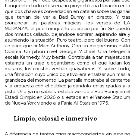
flanqueaba todo el escenario proyectó una filmación en la
que dos chavales conversaban en catalán sobre las ganas
que tenían de ver a Bad Bunny en directo. Y tras
pronunciar las palabras mágicas, los versos de LA
MuDANZA, el puertorriqueño apareció por fin. Se quedó
dos minutos callado, dejándose admirar, aspirando aire y
asumiendo la situación. Puro teatro, pero del bueno. Con
un aura que ni Marc Anthony. Con un magnetismo estilo
Obama. Un pibón nivel George Michael. Una telegenia
escala Kennedy. Muy bestia. Contribuía a tan majestuosa
estampa un traje elegantísimo como el que lucían los
músicos; los coristas vestían guayaberas. Y, sobre todo,
una filmación cuyo único objetivo era ensalzar aún más la
grandeza del momento. La pantalla mostraba al cantante
y la orquesta con el público jaleándolo enlas gradas y la
pista. Uno ya no sabía si estaba viendo a Bad Bunny en el
Estadi Olímpic en 2026 o si estaba en el Yankee Stadium
de Nueva York viendo a la Fania All Stars en 1975.
Limpio, colosal e inmersivo
A diferencia de tantos otros macroconciertos, en este no