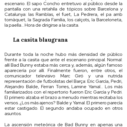
escenario. El sapo Concho entretuvo al público desde la
pantalla con una retahíla de tópicos sobre Barcelona y
Catalunya: las Ramblas, el fuet, La Pedrera, el pa amb
tomàquet, la Sagrada Família, los calçots, la Barceloneta,
la paella... Hora de dirigirse a la casita.
La casita blaugrana
Durante toda la noche hubo más densidad de público
frente a la casita que ante el escenario principal. Normal:
allí Bad Bunny estaba más cerca y, además, algún famoso
aparecería por allí. Finalmente fueron, entre otros, el
comunicador televisivo Marc Giró y una nutrida
representación de futbolistas del Barça: Eric García, Pedri,
Alejandro Balde, Ferran Torres, Lamine Yamal... Los más
familiarizados con el repertorio fueron Eric García y Pedri.
El primero alzaba el brazo a menudo mientras recitaba los
versos. ¿Los más ajenos? Balde y Yamal. El primero parecía
estar castigado. El segundo andaba ocupado en otros
asuntos.
La ascensión meteórica de Bad Bunny en apenas una