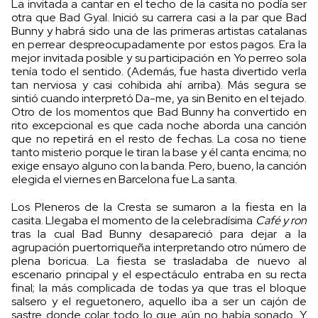
La invitada a cantar en el techo de la casita no podía ser
otra que Bad Gyal. Inició su carrera casi a la par que Bad
Bunny y habrá sido una de las primeras artistas catalanas
en perrear despreocupadamente por estos pagos. Era la
mejor invitada posible y su participación en Yo perreo sola
tenía todo el sentido. (Además, fue hasta divertido verla
tan nerviosa y casi cohibida ahí arriba). Más segura se
sintió cuando interpretó Da-me, ya sin Benito en el tejado.
Otro de los momentos que Bad Bunny ha convertido en
rito excepcional es que cada noche aborda una canción
que no repetirá en el resto de fechas. La cosa no tiene
tanto misterio porque le tiran la base y él canta encima; no
exige ensayo alguno con la banda. Pero, bueno, la canción
elegida el viernes en Barcelona fue La santa.
Los Pleneros de la Cresta se sumaron a la fiesta en la
casita. Llegaba el momento de la celebradísima
Café y ron
tras la cual Bad Bunny desapareció para dejar a la
agrupación puertorriqueña interpretando otro número de
plena boricua. La fiesta se trasladaba de nuevo al
escenario principal y el espectáculo entraba en su recta
final; la más complicada de todas ya que tras el bloque
salsero y el reguetonero, aquello iba a ser un cajón de
sastre donde colar todo lo que aún no había sonado. Y