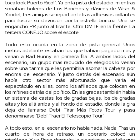
toca look Puerto Rico!”. Ya en la pista del estadio, mientras
sonaban boleros de Los Panchos y clásicos de Wisín &
Yandel, tres amigas se repartían letras adhesivas brillantes
para ilustrar su devoción por la estrella boricua. Una se
enganchó PR junto al tirante. Otra DMTF en la frente. La
tercera CONEJO sobre el escote.
Todo esto ocurría en la zona de pista general. Unos
metros adelante estaban los que habían pagado más y
verían a Bad Bunny en primera fila. A ambos lados del
escenario, un grupo más reducido de elegidos lo verían
sobre una tarima que les permitiría asomar la cabeza por
encima del escenario. Y justo detrás del escenario aún
había otro sector más afortunado que vería el
espectáculo en sillas, como los afiliados que colocan en
los mítines detrás del político. En las gradas también había
un sistema de castas: los de gradas bajas, los de gradas
altas y los allá arriba y al fondo del estadio, donde la gira
deja de llamarse Debí Tirar Más Fotos Tour y pasa
denominarse ‘Debí Traer El Telescopio Tour’.
A todo esto, en el escenario no había nada. Nada. Tras un
cuarto de hora de retraso, un operario colocó un
micrófono. Y ya. Poco después, la gigantesca pantalla que