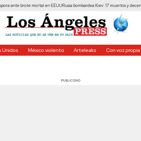
nte brote mortal en EEUU
Rusia bombardea Kiev: 17 muertos y decenas de he
 Unidos
México violento
Arteleaks
Con voz propia
PUBLICIDAD