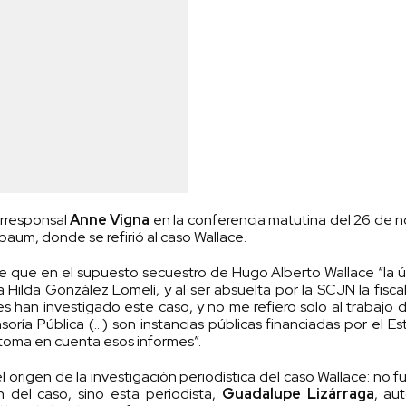
orresponsal
Anne Vigna
en la conferencia matutina del 26 de 
aum, donde se refirió al caso Wallace.
nte que en el supuesto secuestro de Hugo Alberto Wallace “la 
 Hilda González Lomelí, y al ser absuelta por la SCJN la fiscal
es han investigado este caso, y no me refiero solo al trabajo 
ría Pública (…) son instancias públicas financiadas por el E
 toma en cuenta esos informes”.
 origen de la investigación periodística del caso Wallace: no f
n del caso, sino esta periodista,
Guadalupe Lizárraga
, au