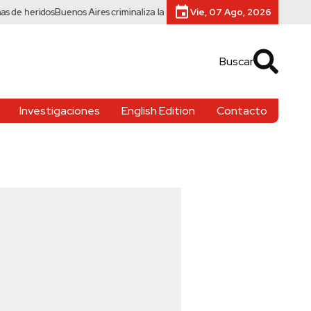
ridos
Buenos Aires criminaliza la pobreza y persigue a vendedores ambulant
Vie, 07 Ago, 2026
Buscar
Investigaciones
English Edition
Contacto