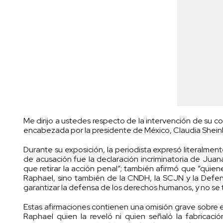
Me dirijo a ustedes respecto de la intervención de su c
encabezada por la presidente de México, Claudia Sheinb
Durante su exposición, la periodista expresó literalme
de acusación fue la declaración incriminatoria de Juana
que retirar la acción penal”; también afirmó que “quien
Raphael, sino también de la CNDH, la SCJN y la Defenso
garantizar la defensa de los derechos humanos, y no se
Estas afirmaciones contienen una omisión grave sobre el
Raphael quien la reveló ni quien señaló la fabricació