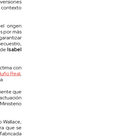
versiones
n contexto
el origen
as por más
arantizar
secuestro,
o de
Isabel
íctima con
duño Real
,
a.
diente que
 actuación
Ministerio
o Wallace,
ara que se
 fabricada