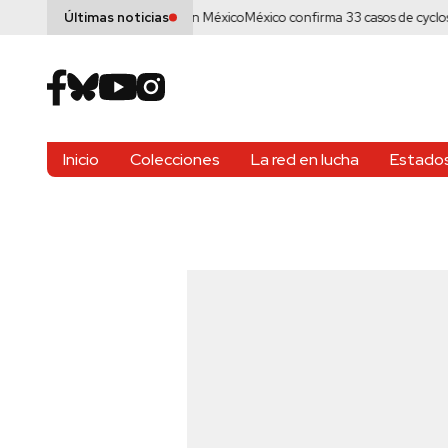
e la puerta al fracking en México
México confirma 33 casos de cyclospora a
Últimas noticias
Inicio
Colecciones
La red en lucha
Estados