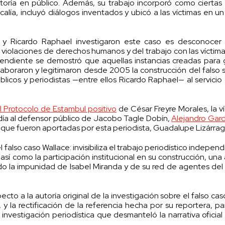
oría en público. Además, su trabajo incorporó como ciertas 
scalía, incluyó diálogos inventados y ubicó a las víctimas en u
 y Ricardo Raphael investigaron este caso es desconocer 
violaciones de derechos humanos y del trabajo con las víctim
endiente se demostró que aquellas instancias creadas para g
laboraron y legitimaron desde 2005 la construcción del falso 
licos y periodistas —entre ellos Ricardo Raphael— al servici
l Protocolo de Estambul positivo
de César Freyre Morales, la v
día al defensor público de Jacobo Tagle Dobín,
Alejandro Gar
y que fueron aportadas por esta periodista, Guadalupe Lizárrag
 falso caso Wallace: invisibiliza el trabajo periodístico indepen
así como la participación institucional en su construcción, una
do la impunidad de Isabel Miranda y de su red de agentes del 
ecto a la autoría original de la investigación sobre el falso cas
 la rectificación de la referencia hecha por su reportera, p
nvestigación periodística que desmanteló la narrativa oficial