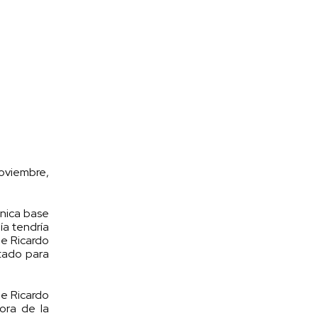
noviembre,
única base
ía tendría
de Ricardo
stado para
ue Ricardo
tora de la