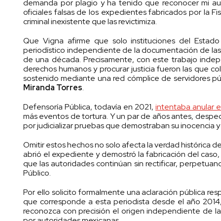
demanda por plagio y ha tenido que reconocer mi aut
oficiales falsas de los expedientes fabricados por la Fi
criminal inexistente que las revictimiza.
Que Vigna afirme que solo instituciones del Estado
periodístico independiente de la documentación de las 
de una década. Precisamente, con este trabajo indep
derechos humanos y procurar justicia fueron las que co
sostenido mediante una red cómplice de servidores púb
Miranda Torres
.
Defensoría Pública, todavía en 2021,
intentaba anular e
más eventos de tortura. Y un par de años antes, despe
por judicializar pruebas que demostraban su inocencia 
Omitir estos hechos no solo afecta la verdad histórica del
abrió el expediente y demostró la fabricación del caso, 
que las autoridades continúan sin rectificar, perpetuan
Público.
Por ello solicito formalmente una aclaración pública resp
que corresponde a esta periodista desde el año 2014, y
reconozca con precisión el origen independiente de la i
por autoridades mexicanas.