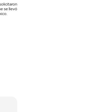
olicitaron
e se llevó
ico.