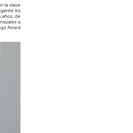
n la clave
gente Iris
s años, de
ensuales a
Hugo Amed