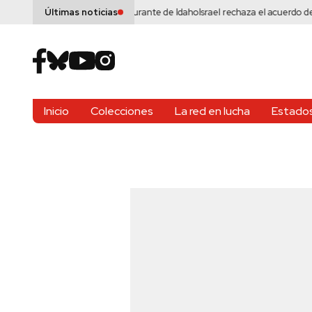
l tiroteo masivo en restaurante de Idaho
Israel rechaza el acuerdo de Trump
Últimas noticias
Inicio
Colecciones
La red en lucha
Estados