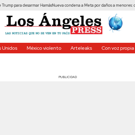
 para desarmar Hamás
Nueva condena a Meta por daños a menores: deberá p
 Unidos
México violento
Arteleaks
Con voz propia
PUBLICIDAD