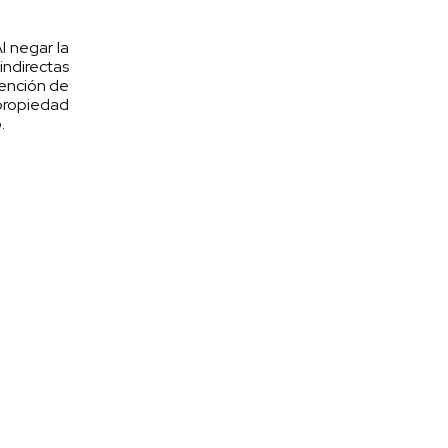
l negar la
indirectas
tención de
 propiedad
.