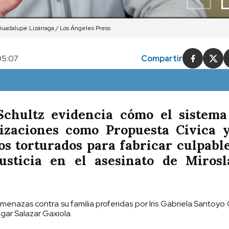
Guadalupe Lizárraga / Los Ángeles Press
05:07
Compartir
chultz evidencia cómo el sistema
nizaciones como Propuesta Cívica y
os torturados para fabricar culpabl
justicia en el asesinato de Mirosl
amenazas contra su familia proferidas por Iris Gabriela Santoyo 
ar Salazar Gaxiola.