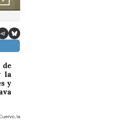
Hugo Amed Schultz. Foto: Guadalupe Lizárraga / Los Ángeles Press
 de
 la
es y
ava
Cuervo, la