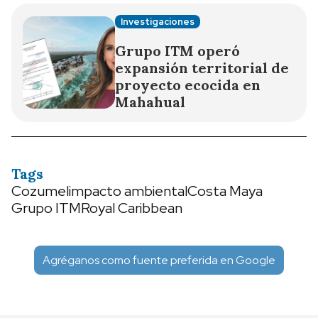
Investigaciones
Grupo ITM operó
expansión territorial de
proyecto ecocida en
Mahahual
Tags
Cozumel
impacto ambiental
Costa Maya
Grupo ITM
Royal Caribbean
Agréganos como fuente preferida en Google