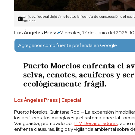
Un juez federal dejó sin efectos la licencia de construcción del exc
sociales
Los Ángeles Press
Miércoles, 17 de Junio del 2026, 10
Agréganos como fuente preferida en Google
Puerto Morelos enfrenta el a
selva, cenotes, acuíferos y se
ecológicamente frágil.
Los Ángeles Press | Especial
Puerto Morelos, Quintana Roo.— La expansión inmobiliar
los acuíferos, los manglares y el sistema arrecifal form
Vanguardia, promovido por
ITM Desarrolladores
, abrió
enfrenta clausuras, litigios y vigilancia ambiental sobre de