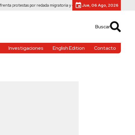
stas por redada migratoria y centro de datos
Mil menores migrantes permanec
Jue, 06 Ago, 2026
Buscar
Investigaciones
English Edition
Contacto