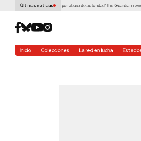
ndrade debe renunciar por abuso de autoridad"
The Guardian revisa reclamo p
Últimas noticias
Inicio
Colecciones
La red en lucha
Estados