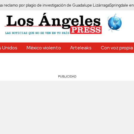
or plagio de investigación de Guadalupe Lizárraga
Springdale enfrenta prote
 Unidos
México violento
Arteleaks
Con voz propia
PUBLICIDAD