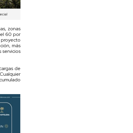
ecial
cas, zonas
 el 60 por
l proyecto
ación, más
 servicios
cargas de
 Cualquier
 acumulado