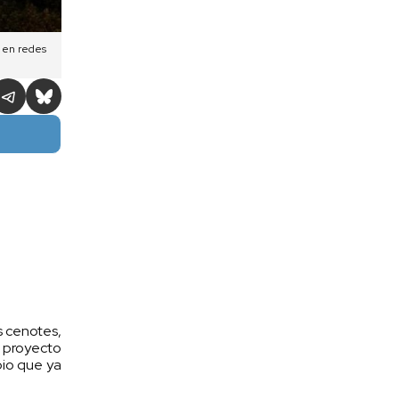
a en redes
s cenotes,
l proyecto
pio que ya