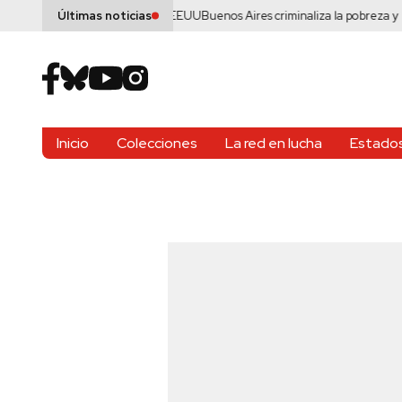
ora ante brote mortal en EEUU
Buenos Aires criminaliza la pobreza y persi
Últimas noticias
Inicio
Colecciones
La red en lucha
Estados