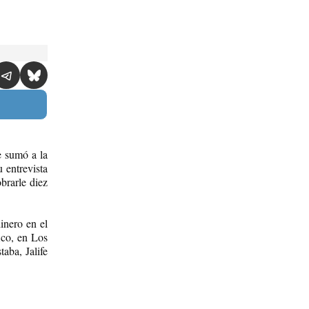
e sumó a la
u entrevista
brarle diez
inero en el
ico, en Los
taba, Jalife