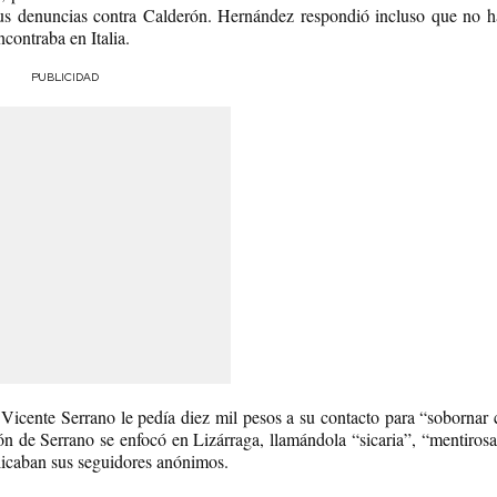
 denuncias contra Calderón. Hernández respondió incluso que no ha
contraba en Italia.
PUBLICIDAD
Vicente Serrano le pedía diez mil pesos a su contacto para “sobornar 
ación de Serrano se enfocó en Lizárraga, llamándola “sicaria”, “mentiro
eplicaban sus seguidores anónimos.