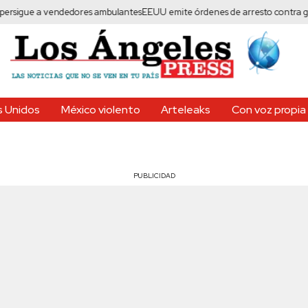
gue a vendedores ambulantes
EEUU emite órdenes de arresto contra gobernad
 Unidos
México violento
Arteleaks
Con voz propia
PUBLICIDAD