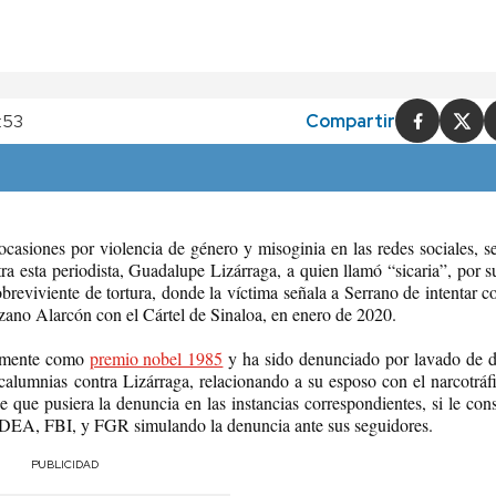
:53
Compartir
casiones por violencia de género y misoginia en las redes sociales, s
tra esta periodista, Guadalupe Lizárraga, a quien llamó “sicaria”, por s
reviviente de tortura, donde la víctima señala a Serrano de intentar co
ozano Alarcón con el Cártel de Sinaloa, en enero de 2020.
samente como
premio nobel 1985
y ha sido denunciado por lavado de d
 calumnias contra Lizárraga, relacionando a su esposo con el narcotráf
 que pusiera la denuncia en las instancias correspondientes, si le cons
e la DEA, FBI, y FGR simulando la denuncia ante sus seguidores.
PUBLICIDAD