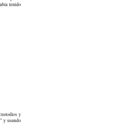
bía tenido
custodios y
sa” y usando