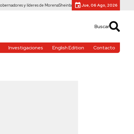
ores y líderes de Morena
Sheinbaum recurre al pasado para justificar regul
Jue, 06 Ago, 2026
Buscar
Investigaciones
English Edition
Contacto