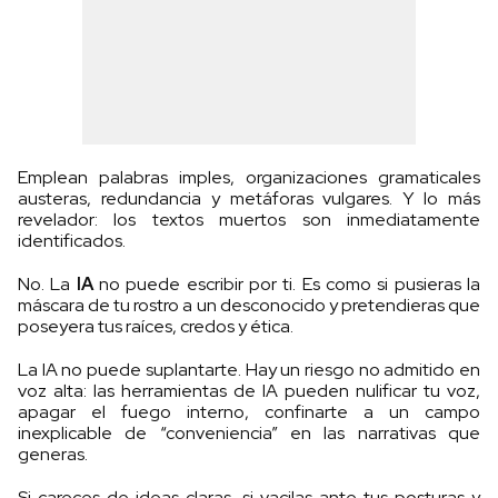
Emplean palabras imples, organizaciones gramaticales
austeras, redundancia y metáforas vulgares. Y lo más
revelador: los textos muertos son inmediatamente
identificados.
No. La
IA
no puede escribir por ti. Es como si pusieras la
máscara de tu rostro a un desconocido y pretendieras que
poseyera tus raíces, credos y ética.
La IA no puede suplantarte. Hay un riesgo no admitido en
voz alta: las herramientas de IA pueden nulificar tu voz,
apagar el fuego interno, confinarte a un campo
inexplicable de “conveniencia” en las narrativas que
generas.
Si careces de ideas claras, si vacilas ante tus posturas y