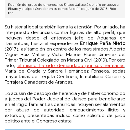
Reunión del grupo de empresarios Enlace Jalisco 2 de julio en apoyo a
Ebrard y a López Obrador en su campaña el 14 de junio de 2018. Foto:
red.
Su historial legal también llama la atención. Por un lado, ha
interpuesto denuncias contra figuras de alto perfil, que
incluyen desde el entonces jefe de Aduanas en
Tamaulipas, hasta el expresidente
Enrique Peña Nieto
(2017), así también en contra de los magistrados Alberto
Miguel Ruiz Matías y Víctor Manuel Flores Jiménez del
Primer Tribunal Colegiado en Materia Civil (2019). Por otro
lado,
él mismo ha sido demandado por sus hermanas
,
María de Gracia y Sandra Hernández Fonseca, socias
mayoritarias de Tequila Centinela, Inmobiliaria Cazarin y
Forrajera Ganaderos de Arandas.
Lo acusan de despojo de herencia y de haber corrompido
a jueces del Poder Judicial de Jalisco para beneficiarse
en el litigio familiar. Las denuncias incluyen señalamientos
por abuso de autoridad, enriquecimiento ilícito y
extorsión, presentadas incluso como solicitud de juicio
político ante el Congreso estatal.