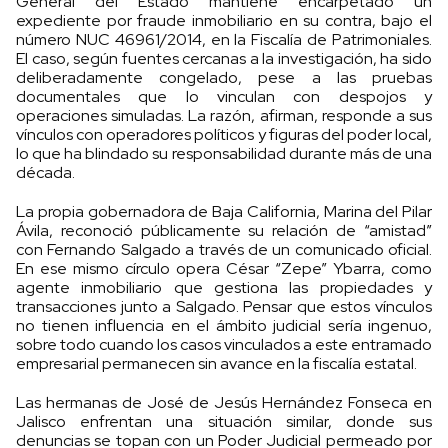
General del Estado mantiene encarpetado un
expediente por fraude inmobiliario en su contra, bajo el
número NUC 46961/2014, en la Fiscalía de Patrimoniales.
El caso, según fuentes cercanas a la investigación, ha sido
deliberadamente congelado, pese a las pruebas
documentales que lo vinculan con despojos y
operaciones simuladas. La razón, afirman, responde a sus
vínculos con operadores políticos y figuras del poder local,
lo que ha blindado su responsabilidad durante más de una
década.
La propia gobernadora de Baja California, Marina del Pilar
Ávila, reconoció públicamente su relación de “amistad”
con Fernando Salgado a través de un comunicado oficial.
En ese mismo círculo opera César “Zepe” Ybarra, como
agente inmobiliario que gestiona las propiedades y
transacciones junto a Salgado. Pensar que estos vínculos
no tienen influencia en el ámbito judicial sería ingenuo,
sobre todo cuando los casos vinculados a este entramado
empresarial permanecen sin avance en la fiscalía estatal.
Las hermanas de José de Jesús Hernández Fonseca en
Jalisco enfrentan una situación similar, donde sus
denuncias se topan con un Poder Judicial permeado por