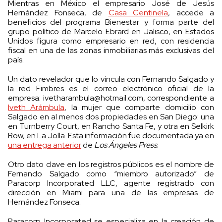
Mientras en México el empresario José de Jesús
Hernández Fonseca, de
Casa Centinela
, accede a
beneficios del programa Bienestar y forma parte del
grupo político de Marcelo Ebrard en Jalisco, en Estados
Unidos figura como empresario en red, con residencia
fiscal en una de las zonas inmobiliarias más exclusivas del
país.
Un dato revelador que lo vincula con Fernando Salgado y
la red Fimbres es el correo electrónico oficial de la
empresa:
ivetharambula@hotmail.com
, correspondiente a
Iveth Arámbula
, la mujer que comparte domicilio con
Salgado en al menos dos propiedades en San Diego: una
en Turnberry Court, en Rancho Santa Fe, y otra en Selkirk
Row, en La Jolla. Esta información fue documentada ya en
una entrega anterior
de
Los Ángeles Press
.
Otro dato clave en los registros públicos es el nombre de
Fernando Salgado como “miembro autorizado” de
Paracorp Incorporated LLC, agente registrado con
dirección en Miami para una de las empresas de
Hernández Fonseca.
Paracorp Incorporated se especializa en la creación de