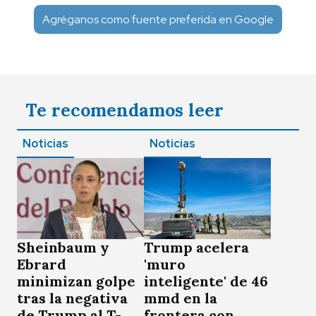
Agréganos como fuente preferida en Google
Te recomendamos leer
Noticias
Noticias
Sheinbaum y
Trump acelera
Ebrard
'muro
minimizan golpe
inteligente' de 46
tras la negativa
mmd en la
de Trump al T-
frontera con