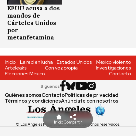
EEUU acusa a dos
mandos de
Cárteles Unidos
por
metanfetamina
Inicio
La red en lucha
Estados Unidos
México violento
Arteleaks
Con voz propia
Investigaciones
Elecciones México
Contacto
Síguenos
Quiénes somos
Contacto
Políticas de privacidad
Términos y condiciones
Anúnciate con nosotros
Inicio
Compartir
© Los Ángeles Press 2026. Todos los derechos reservados.