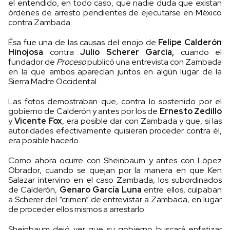
el entendido, en todo caso, que nadie duda que existan
órdenes de arresto pendientes de ejecutarse en México
contra Zambada.
Ésa fue una de las causas del enojo de
Felipe Calderón
Hinojosa
contra
Julio Scherer García,
cuando el
fundador de
Proceso
publicó una entrevista con Zambada
en la que ambos aparecían juntos en algún lugar de la
Sierra Madre Occidental.
Las fotos demostraban que, contra lo sostenido por el
gobierno de Calderón y antes por los de
Ernesto Zedillo
y
Vicente Fox
, era posible dar con Zambada y que, si las
autoridades efectivamente quisieran proceder contra él,
era posible hacerlo.
Como ahora ocurre con Sheinbaum y antes con López
Obrador, cuando se quejan por la manera en que Ken
Salazar intervino en el caso Zambada, los subordinados
de Calderón,
Genaro García Luna
entre ellos, culpaban
a Scherer del “crimen” de entrevistar a Zambada, en lugar
de proceder ellos mismos a arrestarlo.
Sheinbaum dejó ver que su gobierno buscará enfatizar