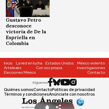
Gustavo Petro
desconoce
victoria de De la
Espriella en
Colombia
Inicio
La red en lucha
Estados Unidos
México violento
Arteleaks
Con voz propia
Investigaciones
Elecciones México
Contacto
Síguenos
Quiénes somos
Contacto
Políticas de privacidad
Términos y condiciones
Anúnciate con nosotros