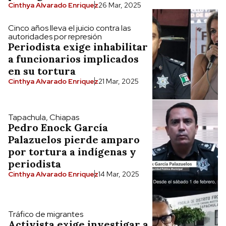
Cinthya Alvarado Enriquez
26 Mar, 2025
Cinco años lleva el juicio contra las
autoridades por represión
Periodista exige inhabilitar
a funcionarios implicados
en su tortura
Cinthya Alvarado Enriquez
21 Mar, 2025
Tapachula, Chiapas
Pedro Enock García
Palazuelos pierde amparo
por tortura a indígenas y
periodista
Cinthya Alvarado Enriquez
14 Mar, 2025
Tráfico de migrantes
Activista exige investigar a