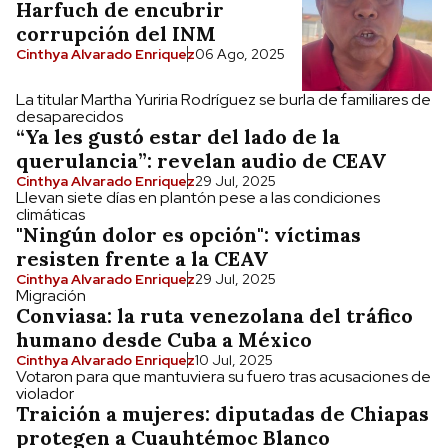
Harfuch de encubrir
corrupción del INM
Cinthya Alvarado Enriquez
06 Ago, 2025
La titular Martha Yuriria Rodríguez se burla de familiares de
desaparecidos
“Ya les gustó estar del lado de la
querulancia”: revelan audio de CEAV
Cinthya Alvarado Enriquez
29 Jul, 2025
Llevan siete días en plantón pese a las condiciones
climáticas
"Ningún dolor es opción": víctimas
resisten frente a la CEAV
Cinthya Alvarado Enriquez
29 Jul, 2025
Migración
Conviasa: la ruta venezolana del tráfico
humano desde Cuba a México
Cinthya Alvarado Enriquez
10 Jul, 2025
Votaron para que mantuviera su fuero tras acusaciones de
violador
Traición a mujeres: diputadas de Chiapas
protegen a Cuauhtémoc Blanco