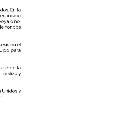
dos. En la
 mecanismo
poya o no.
 de fondos
esis en el
quipo para
o sobre la
 realizó y
s Unidos y
a.