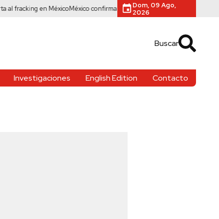
Dom, 09 Ago,
ng en México
México confirma 33 casos de cyclospora ante brote mortal en 
2026
Buscar
Investigaciones
English Edition
Contacto