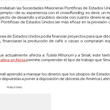
rrollaban las Sociedades Misioneras Pontificas de Estados Uni
ejemplo—de su experiencia con el
crowdfunding
, es decir, un
oyecto de desarrollo y el público decide con cuánto dinero le a
Pontificias de Estados Unidos ser más eficaz en la provisión
Iglesia de Estados Unidos podía financiar proyectos para que dióc
s, financiaran la producción de café o cacao o compraran e
que actualmente afecta a
Tutela Minorum
y a Small, este text
talera en Kenia
permite comprender el tipo de trabajo que Small
ll aprendió a manejar los dineros que los obispos de Estado
n dispuestas a poner a disposición de diócesis de América Latin
PUBLICIDAD