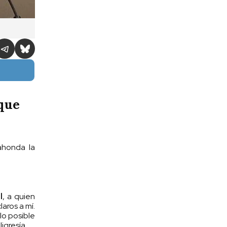
 que
ahonda la
l
, a quien
aros a mí.
lo posible
igresía.