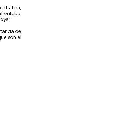
ca Latina,
nfrentaba.
oyar.
stancia de
que son el