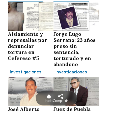
Aislamiento y
Jorge Lugo
represalias por
Serrano: 23 años
denunciar
preso sin
tortura en
sentencia,
Cefereso #5
torturado y en
abandono
Investigaciones
Investigaciones
Inicio
Compartir
José Alberto
Juez de Puebla